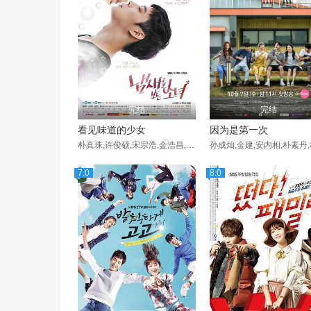
完结
完结
看见味道的少女
因为是第一次
朴真珠,许俊硕,宋宗浩,金浩昌,郑贤锡,郑仁基,闵彩妍,李元宗,南宫珉,申世京,曹熙奉,金所泫,金秉玉,崔在焕,朴寒星,李正信,吴超熙,朴有天,尹珍序,南昶熙,闵俊贤,丹宇,崔泰俊
7.0
8.0