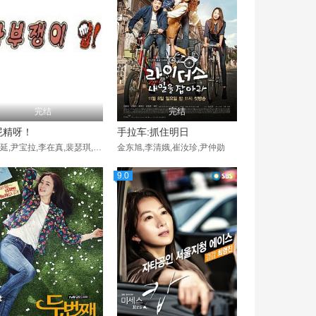
完结
完结
屁精呀！
手拉车:抓住明日
郭东延,尹宝拉,李在真,裴瑟琪,河莉秀,文元俊,郑在亨
金东旭,李清娥,崔汝珍,尹仲勋
9.0