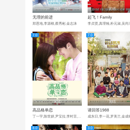
完结
完结
无理的前进
起飞！Family
郑恩地,李源根,蔡秀彬,金志洙
李贞贤,真理翰,朴元淑,吴尚
7.0
7.0
完结
完结
高品格单恋
请回答1988
丁一宇,陈世妍,尹宝拉,李时言,郑尚勋,郑敬淏,金素妍
8.0
3.0