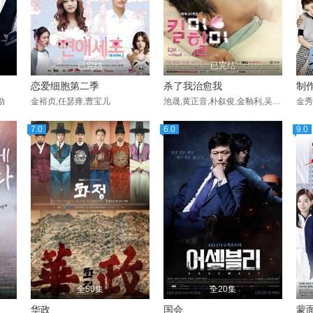
已完结
已完结
恋爱细胞第二季
杀了我治愈我
制
勋
金裕贞,任瑟雍,曹宝儿
池晟,黄正音,朴叙俊,金釉利,吴珉锡
7.0
6.0
9.0
全50集
全20集
华政
国会
蒙