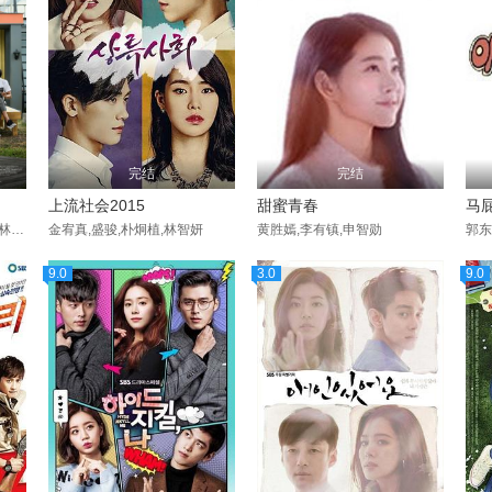
完结
完结
上流社会2015
甜蜜青春
马
孙成灿,金建,安内相,朴素丹,林允儿,李伊庚,崔珉豪,
金宥真,盛骏,朴炯植,林智妍
黄胜嫣,李有镇,申智勋
9.0
3.0
9.0