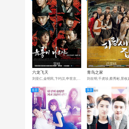
完结
已完结
六龙飞天
青鸟之家
刘亚仁,金明民,卞约汉,申世京,千虎珍,尹均相,郑柔美,韩艺璃
6.0
9.0