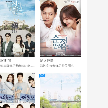
已完结
已完结
你的时间
陷入纯情
河智苑,李阵郁,尹均相,李柱胜,金明洙,秋秀贤,崔正元
郑敬淏,金素妍,尹贤旻,晋久
5.0