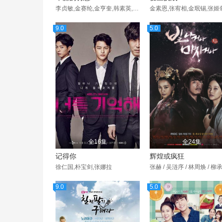
李贞敏,金赛纶,金亨奎,韩素英,金范来,崔范浩,崔里浩,洪熙源,鄭宇植,李率求,姜文庆,车艺莲,朱相昱,李载允,金宝罗,李政宪,罗映姫,崔江熙,张元英,南柱赫,
金素恩,张宥相,金珉锡,张姬
9.0
5.0
全16集
全24集
记得你
辉煌或疯狂
徐仁国,朴宝剑,张娜拉
9.0
5.0