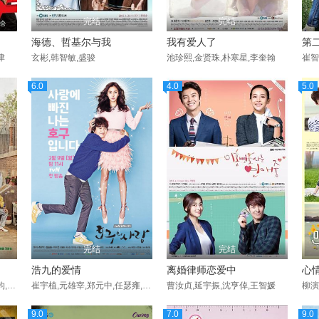
完结
完结
海德、哲基尔与我
我有爱人了
第二
津
玄彬,韩智敏,盛骏
池珍熙,金贤珠,朴寒星,李奎翰
崔智
6.0
4.0
5.0
完结
完结
浩九的爱情
离婚律师恋爱中
心
成东日,李一花,罗美兰,金成钧,崔武成,金善映,柳慧英,李惠利,柳俊烈,高庚杓,朴宝剑,安宰弘,李东辉,崔胜元,金秀路,李美妍,金柱赫,全美善,李世英,金英玉,朴智允,李秀卿,金太勋,朴正民,高昌锡
崔宇植,元雄宰,郑元中,任瑟雍,李秀卿,韩根燮,韩业郁,崔在焕,李振权,李度妍,金幽珍,宋智仁,吴英实
曹汝贞,延宇振,沈亨倬,王智媛
9.0
7.0
9.0