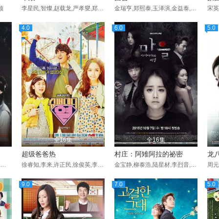
领
李星民,智燦,赵载龙,严孝燮,郑圭洙,张赫镇,赵贤道,大谷亮平,闵彩妍,白秀莲,黄英熙,尹灿荣,崔范浩,朴俊奎,张胜祖,金俊裴,申隣雅,韩业郁,白成铉,徐康俊,朴民洙,郑知晓,朴元尚,许廷恩,金钟寿,刘河福,全振序,车胜元,刘章英,李泰雨,裴明真,姜澯熙,李沇熹,金承旭,赵敏基,金载沅,
金瑞亨,郑熙泰,玉泽演,金益泰,薛昌熙,郑在咏,闵庆珍,徐贤哲,孙秉浩,韩兑一,成志娄,崔镇浩,吉海妍,崔英,张铉诚,尹福仁,林智奎,金志珉,朴英奎,劉炯官,宋允儿,徐光载,李杭娜,闵俊贤
4.0
6.0
5.0
全16集
全16集
超级爸爸热
村庄：阿雉阿拉的祕密
龙
张赫 / 吴涟序 / 林周焕 / 柳承秀 / 许正民
徐睿知,李来,许正民,徐俊英,李廷九,李东健,金寶貝,崔大哲,朴柱亨,李宥利,吴东旻,俞俊洪,柳娥罗
金宝静,柳泰浩,陆星材,李烈音,申恩庆,安瑞贤,温宙完,文根英,张熙珍,俞俊洪,朴恩硕,白恩敬,李宙儿,李昌燮,徐恩光,辛东根
9.0
7.0
5.0