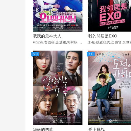
已完结
已完结
哦我的鬼神大人
我的邻居是EXO
朴宝英,曹政奭,金瑟祺,郭时旸,林周焕,朴贞雅,李代延
朴灿烈,都暻秀,边伯贤,吴世
6.0
7.0
全50集
全6集
华丽的诱惑
爱上挑战