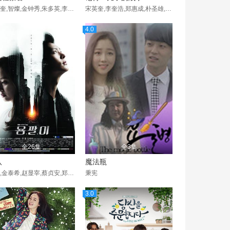
宋英奎,智燦,金钟秀,朱多英,李率求,申智秀,孙光业,朱相昱,全光烈,严基俊,金宣儿,崔成宰,黄善熙,河俊镐,利禹镇
宋英奎,李奎浩,郑惠成,朴圣雄,琴东贤,李姃垠,李诗雅,严孝燮,郑圭洙,金炳春,金昇勋,郑仁基,尹敬浩,苏熙静,韩宝贝,李元宗,金益泰,徐东锡,南宫珉,郑元中,郑侑敏,金智训,闵庆珍,郑东奎,李率求,金英熊,全光烈,金景龙,金镇宇,申在河,李时言,俞承豪,吴娜拉,全世贤,孟尚勋,朴贤淑,韩振熙,申譞洙,
4.0
全26集
全3集
八
魔法瓶
周元,金泰希,赵显宰,蔡贞安,郑雄仁,裴海善,史蒂芬妮·李,赵福来,金美京,吴娜拉,文知茵,林华映,安世河,朴惠秀,金娜云,南明烈,张光,刘承睦,崔珉,崔秉默,朴贤淑
秉宪
3.0