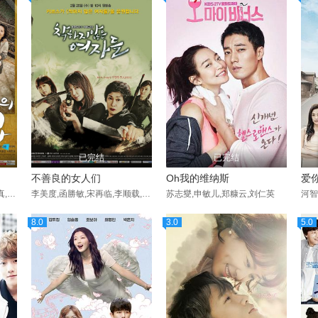
已完结
已完结
不善良的女人们
Oh我的维纳斯
爱
刘在明,千虎珍,蔡秀彬,景收真,郑煐禥,梁大赫,李相烨,郑元中,李正赫,郑东奎,金钟寿,金承旭,郑在顺,崔明吉,李浚赫,池南赫,韩可琳,严贤京,安斗浩
李美度,函勝敏,宋再临,李顺载,吕会铉,河智恩,李荷娜,李奎炯,陶智媛,金惠子,蔡相宇,荷承里,金知硕,孙昌敏,Kook·Ki-hoon,金东玄,池依秀,蔡时那
苏志燮,申敏儿,郑糠云,刘仁英
8.0
3.0
5.0