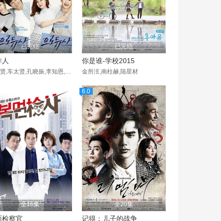
已完结
已完结
作人
你是谁-学校2015
金秀贤,车太贤,孔晓振,李知恩,金钟国,罗映姫,朴赫权,艺智苑,朴喜本,金惠玉,朴钟焕,金仙雅,李柱胜,朴轸永
金所泫,南柱赫,陆星材
6.0
全16集
全20集
面检察官
记得：儿子的战争