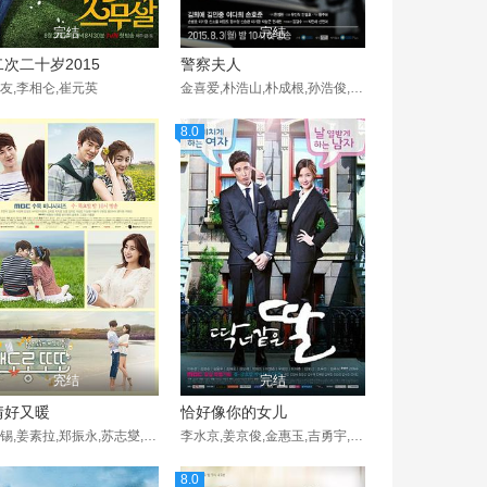
完结
完结
次二十岁2015
警察夫人
友,李相仑,崔元英
金喜爱,朴浩山,朴成根,孙浩俊,许政度,杨贤民,韩在英,申素率,朱多英,徐东锡,李在均,姜珉,尹勇贤,李时媛,张仁燮,郑秀英,朴敏荷,申隣雅,李荷娜,李振权,吴超熙,张瑞京,朴勇宇,李文贞,金民钟,罗光旭,劉炯官,全世贤,李多熙,
8.0
完结
完结
情好又暖
恰好像你的女儿
柳演锡,姜素拉,郑振永,苏志燮,李成宰,金姬贞
李水京,姜京俊,金惠玉,吉勇宇,禹喜珍,郑惠成
8.0