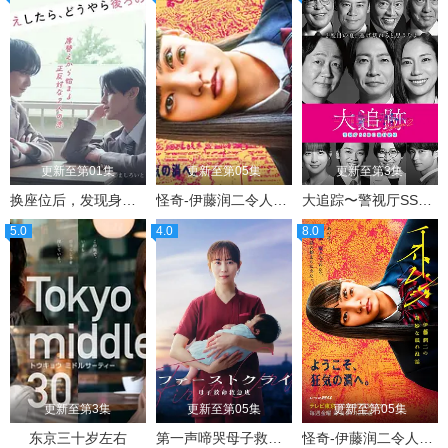
更新至第01集
更新至第05集
更新至第3集
换座位后，发现身后的男生好像喜欢我
怪奇-伊藤润二令人彻夜难眠的奇异故事
大追踪〜警视厅SSBC强行犯系〜第二季
5.0
4.0
8.0
更新至第3集
更新至第05集
更新至第05集
东京三十岁左右
第一声啼哭母子救命急救班
怪奇-伊藤润二令人彻夜难眠的奇异故事－