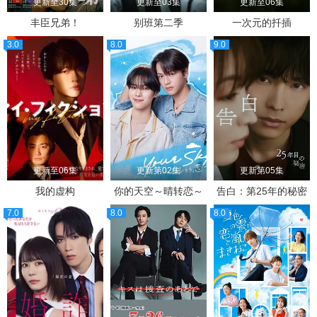
更新至30集
更新至03集
更新至06集
丰臣兄弟！
别班第二季
一次元的扦插
3.0
8.0
9.0
更新至06集
更新第02集
更新第05集
我的虚构
你的天空～晴转恋～
告白：第25年的秘密
7.0
8.0
8.0