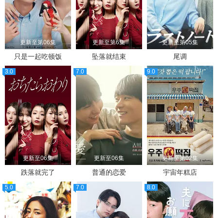
更新至第06集
更新至第6集
更新至第05集
只是一起吃顿饭
坠落就结束
尾调
3.0
7.0
9.0
更新至06集
更新至06集
更新至第02集
跌落就完了
普通的恋爱
宇宙年糕店
5.0
7.0
8.0