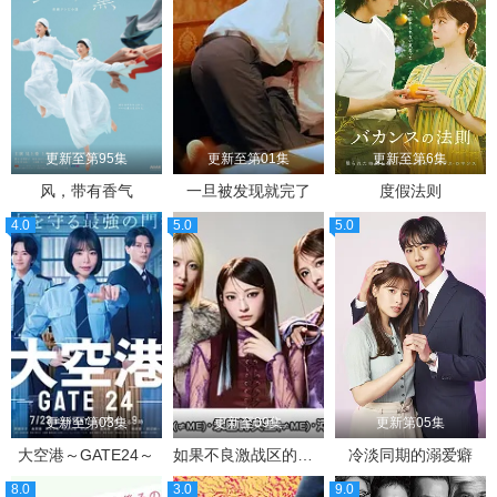
更新至第95集
更新至第01集
更新至第6集
风，带有香气
一旦被发现就完了
度假法则
4.0
5.0
5.0
更新至第03集
更新至09集
更新第05集
大空港～GATE24～
如果不良激战区的四天王转生成了偶像团体
冷淡同期的溺爱癖
8.0
3.0
9.0