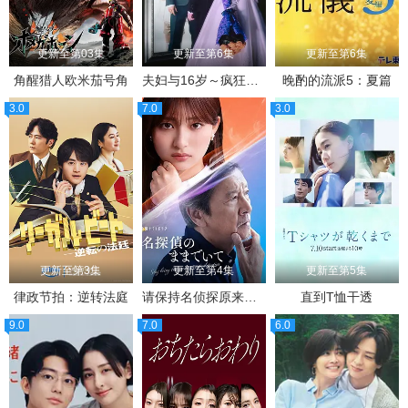
更新至第03集
更新至第6集
更新至第6集
角醒猎人欧米茄号角
夫妇与16岁～疯狂的邻居～
晚酌的流派5：夏篇
3.0
7.0
3.0
更新至第3集
更新至第4集
更新至第5集
律政节拍：逆转法庭
请保持名侦探原来的样子
直到T恤干透
9.0
7.0
6.0