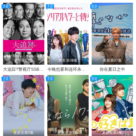
7.0
7.0
6.0
更新第03集
更新第06集
更新第07集
大追踪?警视厅SSBC强行犯系?第二季
今晚也要和连环杀手约会
你在夏日之中
7.0
7.0
9.0
更新至第5集
更新至第5集
更新至第4集