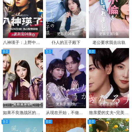
更新至04集
更新至06集
更新至第5集
八神瑛子：上野中央署组织犯罪对策课
仆人的王子殿下
老公要求我去出轨
8.0
5.0
6.0
更新至第9集
更新至第7集
更新至第6集
如果不良激战区的四天王转生成了偶像团体？
从现在开始，不做朋友了吧。
致亲爱的丈夫~完美妻子的谎言~
9.0
6.0
6.0