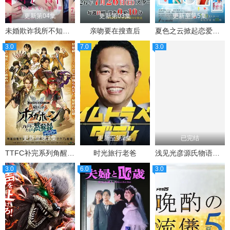
更新第04集
更新第03集
更新至第5集
未婚欺诈我所不知他的真面目
亲吻要在搜查后
夏色之云掀起恋爱与风暴
3.0
7.0
3.0
更新至第3集
更新至第2集
已完结
TTFC补完系列角醒猎人欧米茄号角猎人们的默秘录
时光旅行老爸
浅见光彦源氏物语杀人事件
3.0
6.0
3.0