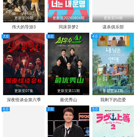
更新至09期
更新至20260804期
更新至04期
伟大的导游3
同床异梦2
谋杀俱乐部
7.0
8.0
4.0
更新至07集
更新至第11期
更新至第1期
深夜怪谈会第六季
最优秀山
我剩下的恋爱
6.0
7.0
5.0