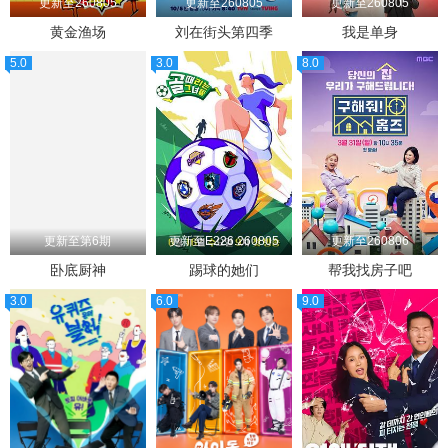
更新至260805
更新至260805
更新至260805
黄金渔场
刘在街头第四季
我是单身
5.0
3.0
8.0
更新至第6期
更新至E226.260805
更新至260806
卧底厨神
踢球的她们
帮我找房子吧
3.0
6.0
9.0