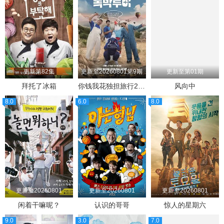
更新第82集
更新至20260801第9期
更新至第01期
拜托了冰箱
你钱我花独担旅行2026
风向中
8.0
6.0
8.0
更新至20260801
更新至20260801
更新至20260801
闲着干嘛呢？
认识的哥哥
惊人的星期六
9.0
3.0
7.0