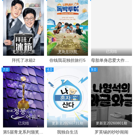
更新至第82期
更新至09期
已完结
拜托了冰箱2
你钱我花独担旅行5
母胎单身恋爱大作战2（节目售后）
7.0
4.0
9.0
已完结
更新至20260731期
更新至20260801期
第5届青龙系列颁奖典礼
我独自生活
罗英锡的吵吵闹闹