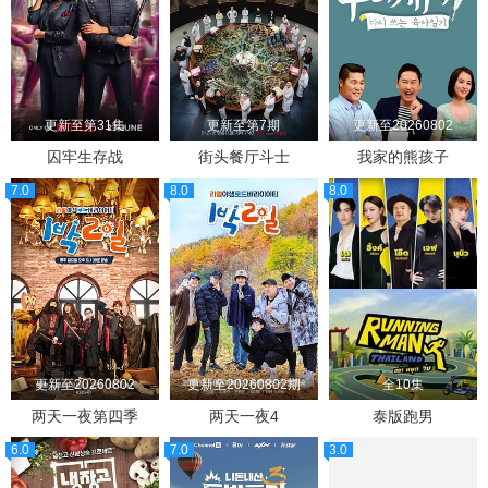
更新至第31集
更新至第7期
更新至20260802
囚牢生存战
街头餐厅斗士
我家的熊孩子
7.0
8.0
8.0
更新至20260802
更新至20260802期
全10集
两天一夜第四季
两天一夜4
泰版跑男
6.0
7.0
3.0