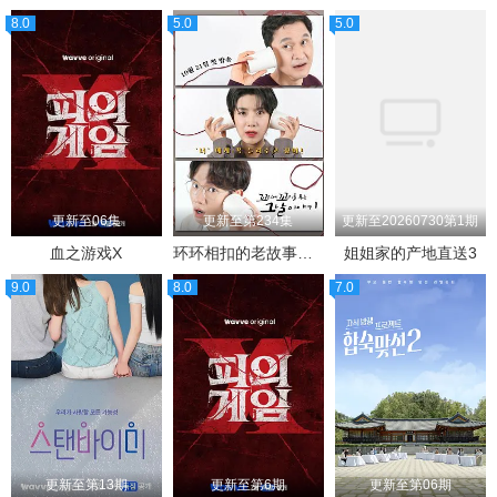
8.0
5.0
5.0
更新至06集
更新至第234集
更新至20260730第1期
血之游戏X
环环相扣的老故事第三季
姐姐家的产地直送3
9.0
8.0
7.0
更新至第13期
更新至第6期
更新至第06期