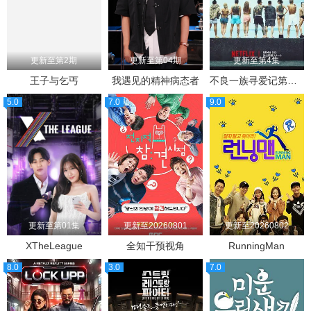
更新至第2期
更新至第04期
更新至第4集
王子与乞丐
我遇见的精神病态者
不良一族寻爱记第二季
5.0
7.0
9.0
更新至第01集
更新至20260801
更新至20260802
XTheLeague
全知干预视角
RunningMan
8.0
3.0
7.0