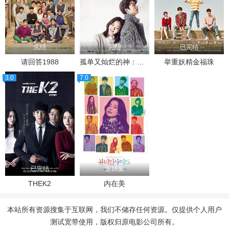
完结
完结
已完结
请回答1988
孤单又灿烂的神：鬼怪
举重妖精金福珠
3.0
7.0
已完结
全16集
THEK2
内在美
本站所有资源搜集于互联网，我们不储存任何资源。仅提供个人用户
测试宽带使用，版权归原电影公司所有。