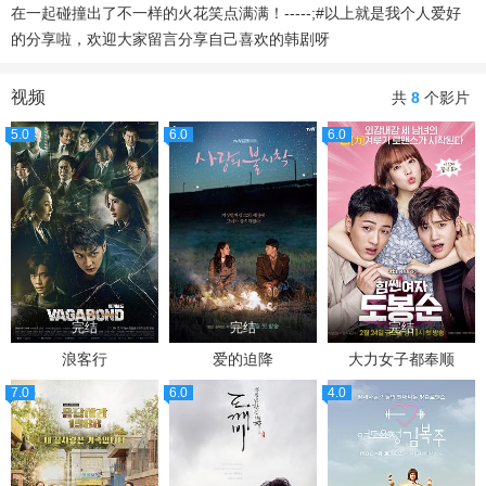
在一起碰撞出了不一样的火花笑点满满！-----;#以上就是我个人爱好
的分享啦，欢迎大家留言分享自己喜欢的韩剧呀
视频
共
8
个影片
5.0
6.0
6.0
完结
完结
完结
浪客行
爱的迫降
大力女子都奉顺
7.0
6.0
4.0