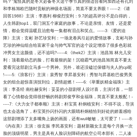
吗？”鬼怪真的是冬天必备冬天这个季节真的很适合看阿加西还有孔刘
和李栋旭欧巴随时贡献的神级名场面，简直不要太养眼！-----2:《请
回答1988》主演：李惠利 柳俊烈安利：9.7的超高评分不是白得的，
人生韩剧top1，双门洞五个家庭的故事，不论是亲情、友情，还是爱
情，都会觉得温暖且治愈每一集都有泪点和笑点。-----3:《爱的迫
降》主演：玄彬 孙艺珍安利：一场龙卷风引起的爱情故事，玄彬与孙
艺珍的神仙组合给富家千金与帅气军官的这个设定增添了很多色彩就
冲男女主这颜值，还不追吗?-----4:《thek2》主演：池昌旭 林允儿安
利：顶着最幼态的脸，打着最狠的架！沉稳霸气的池昌旭简直不要太
爱看完这部剧立马多一个男神。另外，谁还没磕过保镖与夫人的cp呢
!-----5:《浪客行》主演：裴秀智 李昇基安利：秀智与昇基欧巴俊男美
女的组合超惊喜演技到位，剧情超燃！-----6:《举重妖精金福珠》主
演：李圣经 南柱赫安利：妥妥的小甜剧呀人设讨喜，主演讨喜，一部
看了心情都会觉得很舒畅的韩剧郑俊亨和金福珠，简直不要太般配！-
----7:《大力女子都奉顺》主演：朴宝英 朴炯植安利：不得不说，导演
也太会选角了，朴宝英扑闪扑闪的大眼睛朴炯植恰到好处的娇羞感给
这部剧增添了太多嘴角上扬的画面，还有wuli敏敏，太可爱了！-----8:
《内在美》主演：徐玄振 李民基安利：题材新颖女主是每个月换一次
脸的顶级明星，男主是具有人脸识别障碍的航空公司本部长，二人凑