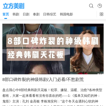
首页
韩剧
日剧
泰剧
日韩综艺
韩国电影
8部口碑炸裂的神级韩剧/入门必看/不愁剧荒
盘点我心中8部经典韩剧天花板！犯罪、嫌疑、温暖、治愈?各种类型
都有，大家一起来看看有没有你喜欢的吧-----1:《孤单又灿烂的神：
鬼怪》主演：孔刘 金高银 李栋旭安利：“这个冬天会遇到心软的神