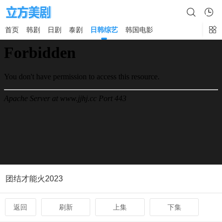
首页
韩剧
日剧
泰剧
日韩综艺
韩国电影
×
团结才能火2023
返回
刷新
上集
下集