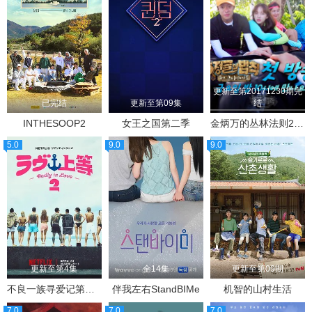
更新至第20171230期完
已完结
更新至第09集
结
INTHESOOP2
女王之国第二季
金炳万的丛林法则2017
5.0
9.0
9.0
更新至第4集
全14集
更新至第09期
不良一族寻爱记第二季
伴我左右StandBIMe
机智的山村生活
7.0
7.0
7.0