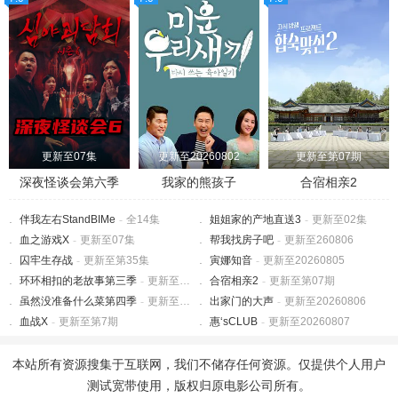
更新至07集
更新至20260802
更新至第07期
深夜怪谈会第六季
我家的熊孩子
合宿相亲2
伴我左右StandBIMe
-
全14集
姐姐家的产地直送3
-
更新至02集
血之游戏X
-
更新至07集
帮我找房子吧
-
更新至260806
囚牢生存战
-
更新至第35集
寅娜知音
-
更新至20260805
环环相扣的老故事第三季
-
更新至第235集
合宿相亲2
-
更新至第07期
虽然没准备什么菜第四季
-
更新至第12期
出家门的大声
-
更新至20260806
血战X
-
更新至第7期
惠‘sCLUB
-
更新至20260807
本站所有资源搜集于互联网，我们不储存任何资源。仅提供个人用户
测试宽带使用，版权归原电影公司所有。