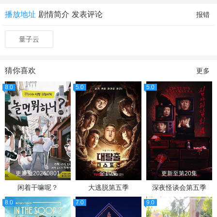
播放地址
剧情简介
发表评论
报错
量子云
猜你喜欢
更多
8.0
5.0
5.0
更新至20260801
全10集
更新至第20集
闲着干嘛呢？
大逃脱第五季
深夜怪谈会第五季
8.0
7.0
9.0