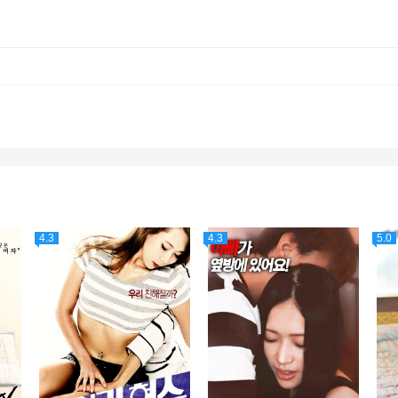
4.3
4.3
5.0