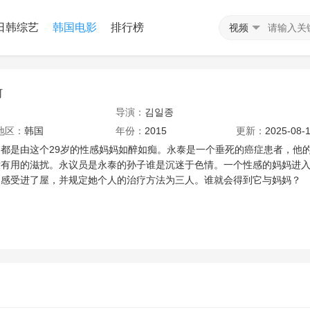
日韩综艺
韩国电影
排行榜
视频
何
导演：
김일종
地区：
韩国
年份：
2015
更新：
2025-08-1
都是由这个29岁的性感妈妈如醉如痴。永泰是一个垂死的癌症患者，他
没有用的滋扰。永议员是永泰的孙子谁是沉迷于色情。一个性感的妈妈进
的感受进了屋，并规定她个人的治疗方法为三人。谁就会得到它与妈妈？