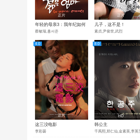
正片
正片
年轻的母亲3：我年纪如何
儿子，这不是！
蔡敏瑞,홍서준
素贞,尹俊世,武烈
4.0
8.0
正片
HD
这三洨电影
韩公主
李彩曇