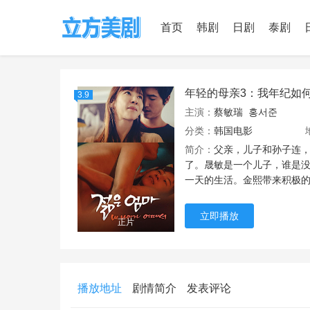
首页
韩剧
日剧
泰剧
年轻的母亲3：我年纪如
3.9
主演：
蔡敏瑞
홍서준
分类：
韩国电影
简介：
父亲，儿子和孙子连，
了。晟敏是一个儿子，谁是
一天的生活。金熙带来积极
立即播放
正片
播放地址
剧情简介
发表评论