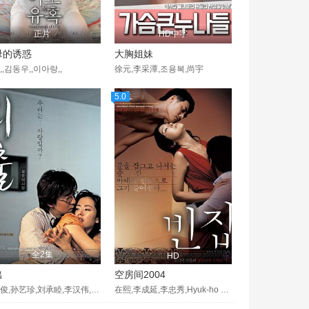
正片
HD中字
母的诱惑
大胸姐妹
,,김동우,,이아랑,,
徐元,李采潭,조용복,尚宇
5.0
全2集
HD
出
空房间2004
裴勇俊,孙艺珍,刘承睦,李汉伟,安世镐,全国焕,孙荣顺,郭秀贞,柳承秀
在熙,李成延,李忠秀,Hyuk-ho Kwon,Jeong-ho Choi,Ju-seok Lee,李美淑,Sung-hyuk Moon,Jae-yong Jang,Dah-hae Lee,Dong-jin Park,Sung-hoon Jung,Ji-yong Jang,Maeng-sung Kim,Tae-suk Shin,Hong-suk Lee,朴世珍