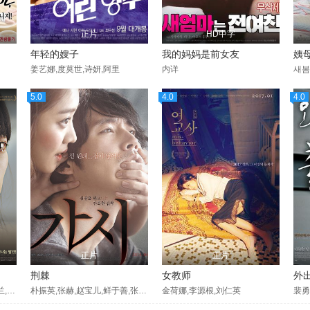
正片
HD中字
年轻的嫂子
我的妈妈是前女友
姨
姜艺娜,度莫世,诗妍,阿里
内详
새봄
5.0
4.0
4.0
正片
正片
荆棘
女教师
外
千禹熙,郑仁仙,金素英,李英兰,金崔龙俊,金炫俊,权范泽
朴振英,张赫,赵宝儿,鲜于善,张申英,杨秀雅,张书璟,尹福仁,张瑞京
金荷娜,李源根,刘仁英