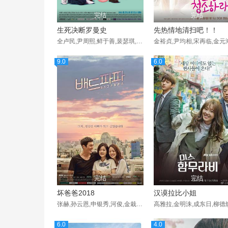
完结
完结
生死决断罗曼史
先热情地清扫吧！！
全卢民,尹周熙,鲜于善,裴瑟琪,李是英,申原昊,池贤宇,孙钟范,Soo-ryun Lee,金振烨,张世铉,崔昤,崔智秀,崔成旻,仁雅,曹裕河
9.0
6.0
完结
完结
坏爸爸2018
汉谟拉比小姐
张赫,孙云恩,申银秀,河俊,金栽经,金炳春,金旭,郑满植,李大卫,李俊赫,郑益汉,郑仁基,朴智彬,申宇謙,权恩彬,赵怡贤,임선우,李恩泉,尹奉吉,최윤라,朱进模
6.0
4.0