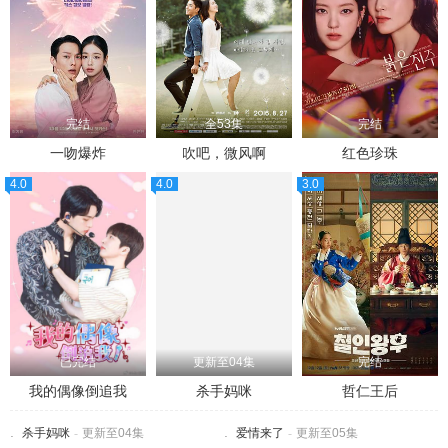
完结
全53集
完结
一吻爆炸
吹吧，微风啊
红色珍珠
4.0
4.0
3.0
已完结
更新至04集
完结
我的偶像倒追我
杀手妈咪
哲仁王后
杀手妈咪
-
更新至04集
爱情来了
-
更新至05集