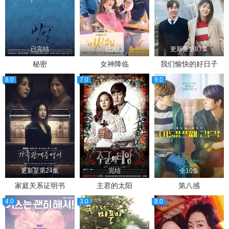
已完结
已完结
更新至第93集
秘密
女神降临
我们愉快的好日子
8.0
7.0
9.0
更新至第24集
完结
全10集
家庭关系证明书
主君的太阳
第八感
4.0
3.0
8.0