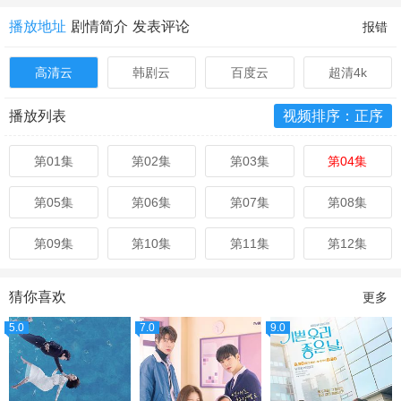
播放地址
剧情简介
发表评论
报错
高清云
韩剧云
百度云
超清4k
播放列表
视频排序：正序
第01集
第02集
第03集
第04集
第05集
第06集
第07集
第08集
第09集
第10集
第11集
第12集
猜你喜欢
更多
5.0
7.0
9.0