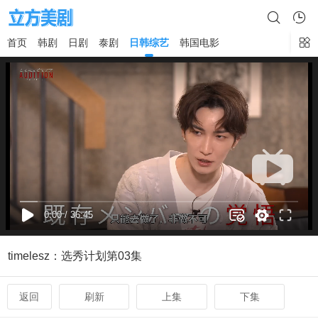
首页
韩剧
日剧
泰剧
日韩综艺
韩国电影
×
timelesz：选秀计划第03集
返回
刷新
上集
下集