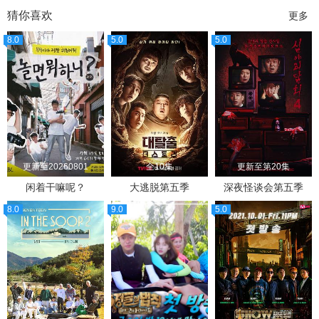
猜你喜欢
更多
8.0
5.0
5.0
更新至20260801
全10集
更新至第20集
闲着干嘛呢？
大逃脱第五季
深夜怪谈会第五季
8.0
9.0
5.0