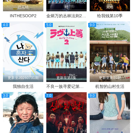
更新至第20171230期完
已完结
结
完结
INTHESOOP2
金炳万的丛林法则2017
给我钱第10季
4.0
5.0
9.0
更新至20260731期
更新至第4集
更新至第09期
我独自生活
不良一族寻爱记第二季
机智的山村生活
3.0
7.0
9.0