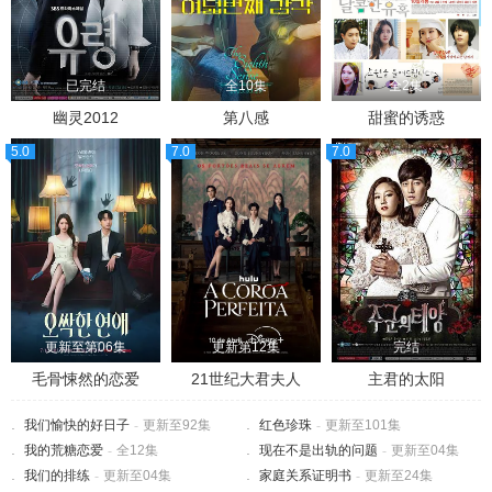
已完结
全10集
全2集
幽灵2012
第八感
甜蜜的诱惑
5.0
7.0
7.0
更新至第06集
更新第12集
完结
毛骨悚然的恋爱
21世纪大君夫人
主君的太阳
我们愉快的好日子
-
更新至92集
红色珍珠
-
更新至101集
我的荒糖恋爱
-
全12集
现在不是出轨的问题
-
更新至04集
我们的排练
-
更新至04集
家庭关系证明书
-
更新至24集