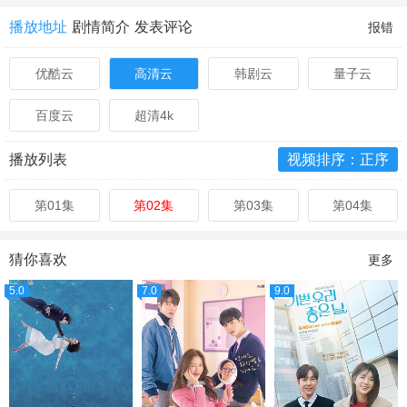
播放地址
剧情简介
发表评论
报错
优酷云
高清云
韩剧云
量子云
百度云
超清4k
播放列表
视频排序：正序
第01集
第02集
第03集
第04集
猜你喜欢
更多
5.0
7.0
9.0