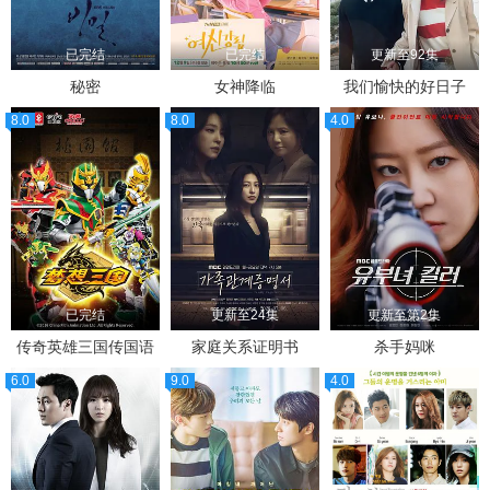
已完结
已完结
更新至92集
秘密
女神降临
我们愉快的好日子
8.0
8.0
4.0
已完结
更新至24集
更新至第2集
传奇英雄三国传国语
家庭关系证明书
杀手妈咪
6.0
9.0
4.0