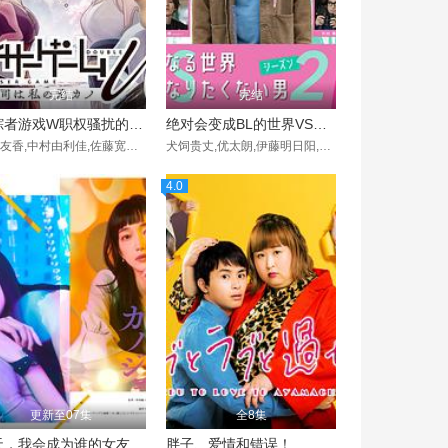
完结
完结
追踪者游戏W职权骚扰的上司是我的前女友
绝对会变成BL的世界VS绝不想变成BL的男人第二季
菅井友香,中村由利佳,佐藤宽太,菊地姬奈,椛岛光,花柳のぞみ,うらじ,Nuno Uraji,金田哲,池田良,胜村政信
犬饲贵丈,优太朗,伊藤明日阳,盐野瑛久
4.0
更新至07集
全8集
明天，我会成为谁的女友第二季
胖子、爱情和错误！