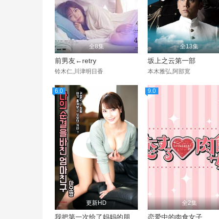
全8集
全13集
前男友←retry
坂上之云第一部
铃木仁,川津明日香
本木雅弘,阿部宽
6.0
9.0
更新HD
全2集
我把第一次给了妈妈的朋友真央酱
恋爱中的肉食女子