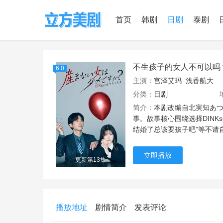
首页
韩剧
日剧
泰剧
不生孩子的女人不可以吗？
6.0
主演：
宫泽艾玛
浅香航大
分类：
日剧
简介：
本剧改编自北実知あつ
事。故事核心围绕选择DINK
结婚了总该要孩子吧”等不请
立即播放
更新第13集
播放地址
剧情简介
发表评论