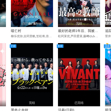
全7集
完结
噬亡村
最好的老师1年后、我被学生■了
柳乐优弥,吉冈里帆,笠松将,倍赏美津子,高杉真宙,六角精儿,杉田雷麟,吉原光夫,中村祐太郎,酒向芳,志水心音,中村梅雀,北香那
松冈茉优,芦田爱菜,藤﨑ゆみあ,莉子,山时聪真,本田仁美,丈太郎,田锅梨梨花,藤嶋花音,岡井みおん,浅野竣哉,当真亚美,加藤清史郎,橘优辉,洼冢爱流,柿原玲佳,岩瀬洋志,寺本莉绪,茅岛水树,田牧空,萩原护,山下幸辉,のせりん,奥平大兼,白仓碧空,福崎那由他,詩羽,川本光贵,阪本飒希,夏生大湖,田中美久
7.0
6.0
3.0
完结
已完结
黑色止血钳
活着(日剧)