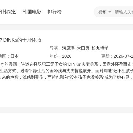
日韩综艺
韩国电影
排行榜
视频
DINKs的十月怀胎
导演：
河原瑶
太田勇
松丸博孝
地区：
日本
年份：
2026
更新：
2026-07-1
き的漫画，讲述选择双职工无子女的“DINKs”夫妻关系，因意外怀孕而走
s生活方式、过着平静生活的金泽浅与丈夫哲也展开。面对周遭“还不生孩子
自来的声音，浅感到受伤，而哲也那句“没有孩子也没关系”成为了她心灵..