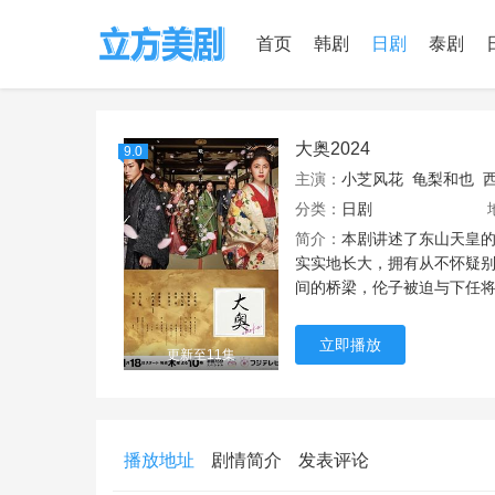
首页
韩剧
日剧
泰剧
大奥2024
9.0
主演：
小芝风花
龟梨和也
分类：
日剧
简介：
本剧讲述了东山天皇的
实实地长大，拥有从不怀疑
间的桥梁，伦子被迫与下任
前。前代..
立即播放
更新至11集
播放地址
剧情简介
发表评论