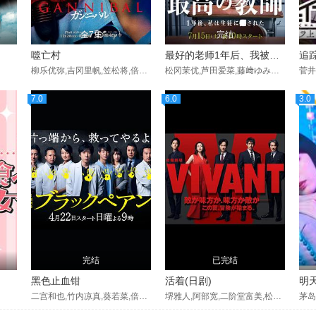
全7集
完结
噬亡村
最好的老师1年后、我被学生■了
柳乐优弥,吉冈里帆,笠松将,倍赏美津子,高杉真宙,六角精儿,杉田雷麟,吉原光夫,中村祐太郎,酒向芳,志水心音,中村梅雀,北香那
松冈茉优,芦田爱菜,藤﨑ゆみあ,莉子,山时聪真,本田仁美,丈太郎,田锅梨梨花,藤嶋花音,岡井みおん,浅野竣哉,当真亚美,加藤清史郎,橘优辉,洼冢爱流,柿原玲佳,岩瀬洋志,寺本莉绪,茅岛水树,田牧空,萩原护,山下幸辉,のせりん,奥平大兼,白仓碧空,福崎那由他,詩羽,川本光贵,阪本飒希,夏生大湖,田中美久
7.0
6.0
3.0
完结
已完结
黑色止血钳
活着(日剧)
二宫和也,竹内凉真,葵若菜,倍赏美津子,小泉孝太郎,内野圣阳,加藤绫子,水谷果穂,市川猿之助
堺雅人,阿部宽,二阶堂富美,松坂桃李,役所广司,林遣都,龙星凉,高梨临,饭沼爱,迫田孝也,山中崇,小日向文世,桥本哲,,,,马丁·斯塔尔,,渡边邦斗,古屋吕敏,水谷果穂,真凛,富栄ドラム