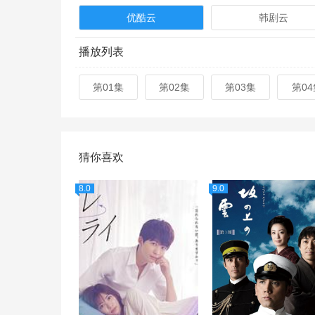
优酷云
韩剧云
播放列表
第01集
第02集
第03集
第04
猜你喜欢
8.0
9.0