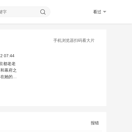
看过
手机浏览器扫码看大片
道子
本多力
铃木仁
井本彩花
绀野光
2 07:44
京都老老
廷和幕府之
挡在她的面
报错