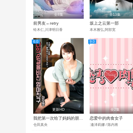
全8集
全13集
前男友←retry
坂上之云第一部
铃木仁,川津明日香
本木雅弘,阿部宽
6.0
9.0
更新HD
全2集
我把第一次给了妈妈的朋友真央酱
恋爱中的肉食女子
仓田真央
:逢泽莉娜 / 陈内将