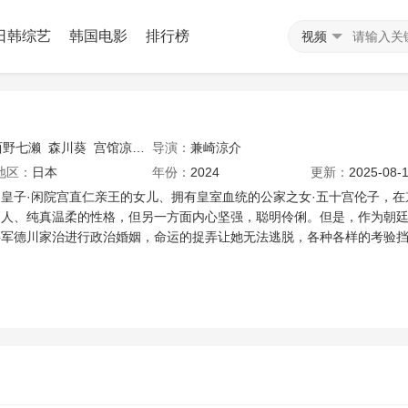
日韩综艺
韩国电影
排行榜
视频
西野七濑
森川葵
宫馆凉太
导演：
栗山千明
兼崎涼介
高桥克典
阵内孝则
安田显
田中
地区：
日本
年份：
2024
更新：
2025-08-1
皇子·闲院宫直仁亲王的女儿、拥有皇室血统的公家之女·五十宫伦子，在
别人、纯真温柔的性格，但另一方面内心坚强，聪明伶俐。但是，作为朝
将军德川家治进行政治婚姻，命运的捉弄让她无法逃脱，各种各样的考验