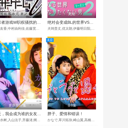
完结
完结
追踪者游戏W职权骚扰的上司是我的前女友
绝对会变成BL的世界VS绝不想变成BL的男人第二季
菅井友香,中村由利佳,佐藤宽太,菊地姬奈,椛岛光,花柳のぞみ,うらじ,Nuno Uraji,金田哲,池田良,胜村政信
犬饲贵丈,优太朗,伊藤明日阳,盐野瑛久
4.0
更新至07集
全8集
明天，我会成为谁的女友第二季
胖子、爱情和错误！
茅岛水树,入山法子,齐藤渚,纲启永,新井美羽,稻叶友,石川恋,桥本爱实,本田响矢
かなで,草川拓弥,崎山翼,高橋健介,太田梦莉