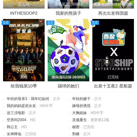
已完结
更新至20260802
更新至20200810期完结
INTHESOOP2
我家的熊孩子
再次出发韩国篇
5.0
3.0
5.0
完结
更新至E226.260805
已完结
给我钱第10季
踢球的她们
出差十五夜2·星船篇
年轻的母亲3：我年纪如何
-
正片
年轻的嫂子
-
正片
我的妈妈是前女友
-
HD中字
姨母的诱惑
-
正片
这三洨电影
-
正片
大胸姐妹
-
HD中字
空房间2004
-
HD
灵魂重生
-
更新第12集
韩公主
-
HD
秘密
-
已完结
女神降临
-
已完结
荆棘
-
正片