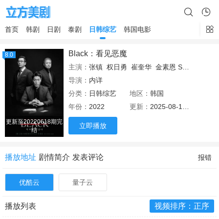
首页
韩剧
日剧
泰剧
日韩综艺
韩国电影
Black：看见恶魔
8.0
主演：
张镇
权日勇
崔奎华
金素恩 So-eun Kim
导演：
内详
分类：
日韩综艺
地区：
韩国
年份：
2022
更新：
2025-08-12 07:36
更新至20220618期完
立即播放
结
播放地址
剧情简介
发表评论
报错
优酷云
量子云
播放列表
视频排序：正序