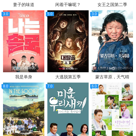
妻子的味道
闲着干嘛呢？
女王之国第二季
3.0
5.0
3.0
更新至260805
全10集
HD
我是单身
大逃脱第五季
蒙古草原，天气晴
8.0
7.0
6.0