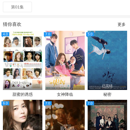
第01集
猜你喜欢
更多
4.0
7.0
5.0
全2集
已完结
已完结
甜蜜的诱惑
女神降临
秘密
6.0
7.0
7.0