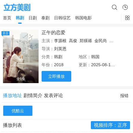
首页
韩剧
日剧
泰剧
日韩综艺
韩国电影
正午的恋爱
8.0
主演：
李源根
高俊
郑煐禥
金民尚
朴世婉
吉海
导演：
刘英恩
分类：
韩剧
地区：
韩国
年份：
2018
更新：
2025-08-12 11:42
立即播放
全1集
播放地址
剧情简介
发表评论
报错
优酷云
播放列表
视频排序：正序