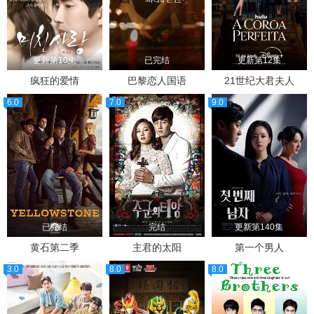
更新第10集
已完结
更新第12集
疯狂的爱情
巴黎恋人国语
21世纪大君夫人
6.0
7.0
9.0
已完结
完结
更新第140集
黄石第二季
主君的太阳
第一个男人
3.0
8.0
8.0