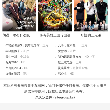
全8集
已完结
已完结
胡说，哪有什么吸血鬼！
传奇英雄三国传国语
可疑的三兄弟
年轻的母亲3：我年纪如何
-
正片
儿子，这不是！
-
正片
年轻的嫂子
-
正片
女教师
-
正片
天生一对
-
全15集
我的妈妈是前女友
-
HD中字
黄海2010
-
HD
这三洨电影
-
正片
空房间2004
-
HD
灵魂重生
-
更新第12集
姨母的诱惑
-
正片
韩公主
-
HD
本站所有资源搜集于互联网，我们不储存任何资源。仅提供个人用户
测试宽带使用，版权归原电影公司所有。
久久汉剧网 {sitegroup:ks}