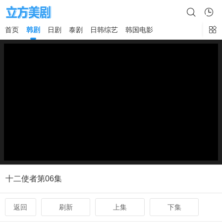
首页
韩剧
日剧
泰剧
日韩综艺
韩国电影
×
十二使者第06集
返回
刷新
上集
下集