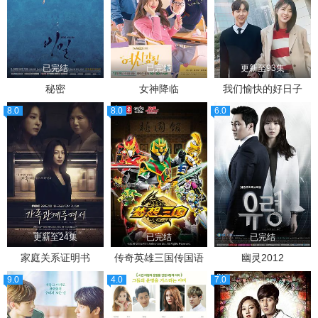
已完结
已完结
更新至93集
秘密
女神降临
我们愉快的好日子
8.0
8.0
6.0
更新至24集
已完结
已完结
家庭关系证明书
传奇英雄三国传国语
幽灵2012
9.0
4.0
7.0