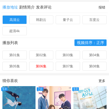
播放地址
剧情简介
发表评论
报错
高清云
韩剧云
量子云
百度云
超清4k
播放列表
视频排序：正序
第01集
第02集
第03集
第04集
第05集
第06集
第07集
第08集
猜你喜欢
更多
5.0
7.0
9.0