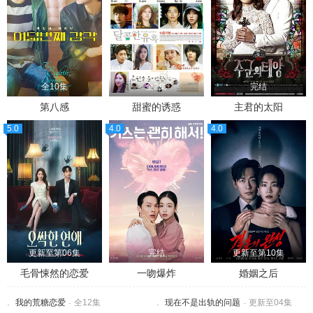
全10集
全2集
完结
第八感
甜蜜的诱惑
主君的太阳
5.0
4.0
4.0
更新至第06集
完结
更新至第10集
毛骨悚然的恋爱
一吻爆炸
婚姻之后
我的荒糖恋爱
-
全12集
现在不是出轨的问题
-
更新至04集