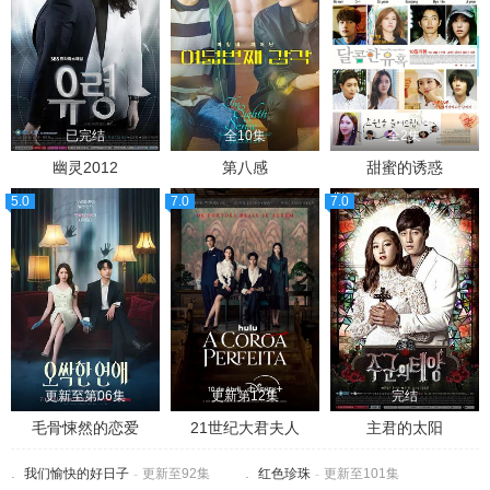
已完结
全10集
全2集
幽灵2012
第八感
甜蜜的诱惑
5.0
7.0
7.0
更新至第06集
更新第12集
完结
毛骨悚然的恋爱
21世纪大君夫人
主君的太阳
我们愉快的好日子
-
更新至92集
红色珍珠
-
更新至101集