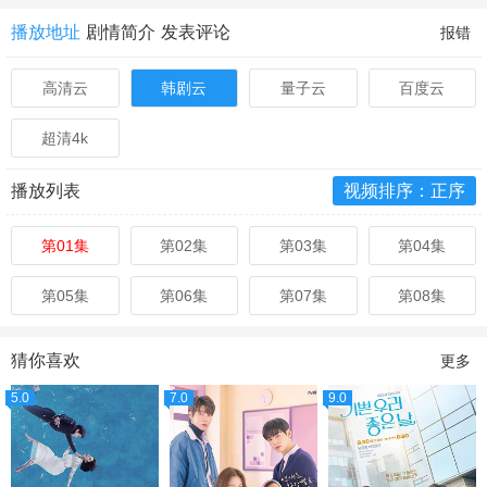
播放地址
剧情简介
发表评论
报错
高清云
韩剧云
量子云
百度云
超清4k
播放列表
视频排序：正序
第01集
第02集
第03集
第04集
第05集
第06集
第07集
第08集
猜你喜欢
更多
5.0
7.0
9.0