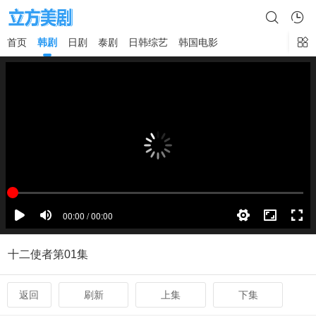
首页
韩剧
日剧
泰剧
日韩综艺
韩国电影
×
十二使者第01集
返回
刷新
上集
下集