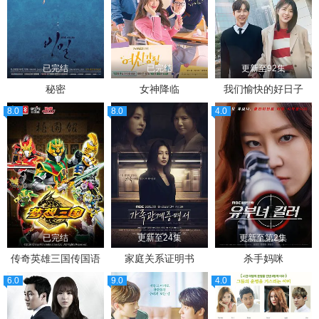
已完结
已完结
更新至92集
秘密
女神降临
我们愉快的好日子
8.0
8.0
4.0
已完结
更新至24集
更新至第2集
传奇英雄三国传国语
家庭关系证明书
杀手妈咪
6.0
9.0
4.0