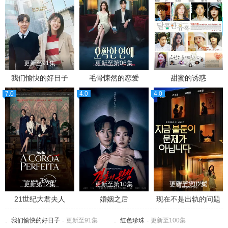
更新至91集
更新至第06集
全2集
我们愉快的好日子
毛骨悚然的恋爱
甜蜜的诱惑
7.0
4.0
4.0
更新第12集
更新至第10集
更新至第02集
21世纪大君夫人
婚姻之后
现在不是出轨的问题
我们愉快的好日子
-
更新至91集
红色珍珠
-
更新至100集