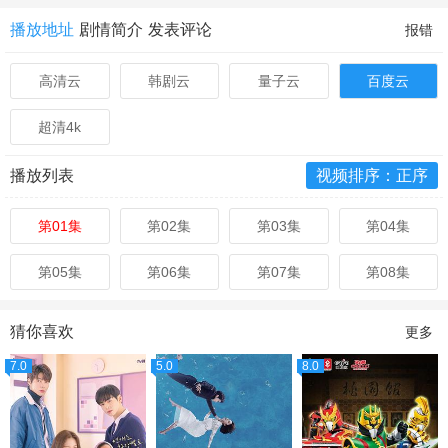
播放地址
剧情简介
发表评论
报错
高清云
韩剧云
量子云
百度云
超清4k
播放列表
视频排序：正序
第01集
第02集
第03集
第04集
第05集
第06集
第07集
第08集
猜你喜欢
更多
7.0
5.0
8.0