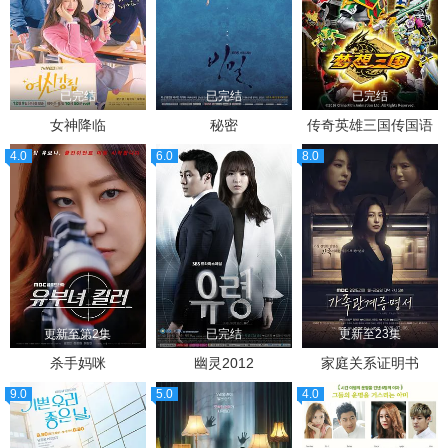
已完结
已完结
已完结
女神降临
秘密
传奇英雄三国传国语
4.0
6.0
8.0
更新至第2集
已完结
更新至23集
杀手妈咪
幽灵2012
家庭关系证明书
9.0
5.0
4.0