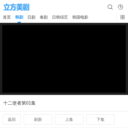
首页
韩剧
日剧
泰剧
日韩综艺
韩国电影
×
十二使者第01集
返回
刷新
上集
下集